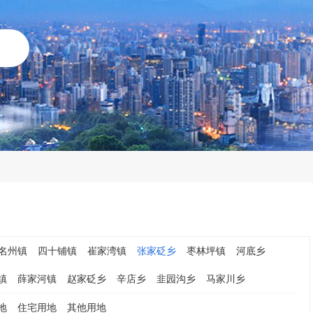
名州镇
四十铺镇
崔家湾镇
张家砭乡
枣林坪镇
河底乡
镇
薛家河镇
赵家砭乡
辛店乡
韭园沟乡
马家川乡
地
住宅用地
其他用地