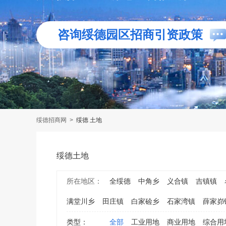
咨询绥德园区招商引资政策
绥德招商网
>
绥德 土地
绥德土地
所在地区：
全绥德
中角乡
义合镇
吉镇镇
满堂川乡
田庄镇
白家硷乡
石家湾镇
薛家峁
类型：
全部
工业用地
商业用地
综合用